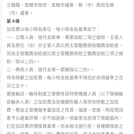
立機關、直轄市政府、直轄市議會、縣（市）政府及縣
（市）議會。
第 4 條
加班費以每小時為單位，每小時支給基準如下：
一、公務人員：按月支薪俸、專業加給二項之總和，主管人
員及簡任（派）非主管人員比照主管職務核給職務加給者，
另加主管職務加給或比照主管職務核給之職務加給三項之總
和，除以二四○。
二、聘用人員：按月支單一薪酬除以二四○。
待命時數之加班費，每小時支給基準不得低於前項基準之百
分之五十。
實施輪班、輪休制度之業務性質特殊機關人員（以下簡稱輪
班輪休人員）之加班費及各機關所屬人員待命時數之加班
費，應由主管機關考量加班之性質、強度、密度、時段等因
素予以適當評價，於不超過第一項基準及前項下限範圍內，
訂定加班費評價換算基準。但本辦法施行前，各機關核給之