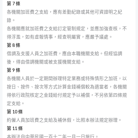
第 7 條
各機關加班費之支給，應有差勤紀錄或其他可資證明之紀
錄。
各機關應就加班費之支給訂定管制規定，並應加強查核，不
得浮濫，如有虛報情事，經查明屬實，應嚴予議處。
第 8 條
借調及支援人員之加班費，應由本職機關支給。但經協調
後，得由借調機關或被支援機關支給。
第 9 條
各機關人員於一定期間辦理特定業務或特殊情形之加班，以
按日、按件、按次等方式計算金錢補償較為適當者，各機關
得依行政院核定之金錢給付規定予以補償，不另依第四條規
定支給。
第 10 條
約僱人員加班費之支給及補休假，比照本辦法規定辦理。
第 11 條
本辦法自中華民國一百十二年一月一日施行。