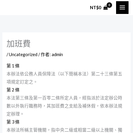
跳
NT$
0
至
主
要
內
加班費
容
/
Uncategorized
/ 作者:
admin
第 1 條
本辦法依公務人員保障法（以下簡稱本法）第二十三條第五
項規定訂定之。
第 2 條
本法第三條及第一百零二條所定人員，經指派於法定辦公時
數以外執行職務時，其加班費之支給及補休假，依本辦法規
定辦理。
第 3 條
本辦法所稱主管機關，指中央二級或相當二級以上機關、獨