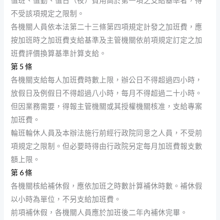
值班、值勤、值日（夜）費用高於第一項之支給基準者，得
不受該項規定之限制。
各機關人員依本法第二十三條第四項規定計發之加班費，應
按加班時之加班費支給基準及主管機關依前項規定訂定之加
班費評價換算基準計算支給。
第 5 條
各機關支給每人加班費時數上限，辦公日不得超過四小時，
放假日及例假日不得超過八小時，每月不得超過二十小時。
但因業務需要，得報主管機關或其授權機關核准，支給專案
加班費。
輪班輪休人員及本辦法施行前經行政院同意之人員，不受前
項規定之限制。但必要時得由行政院另定每月加班費報支數
額上限。
第 6 條
各機關核給補休假，應依加班之時數計算補休時數。補休假
以小時為單位，不另支給加班費。
前項補休假，各機關人員應於加班後二年內補休完畢。