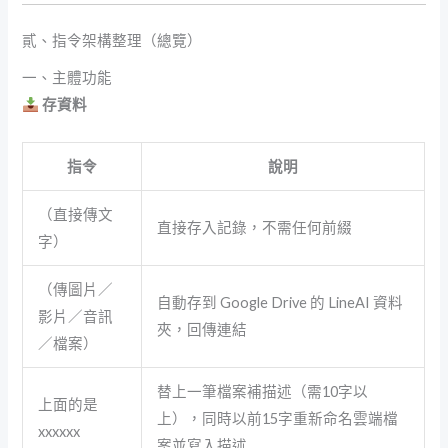
貳、指令架構整理（總覽）
一、主體功能
存資料
指令
說明
（直接傳文
直接存入記錄，不需任何前綴
字）
（傳圖片／
自動存到 Google Drive 的 LineAI 資料
影片／音訊
夾，回傳連結
／檔案）
替上一筆檔案補描述（需10字以
上面的是
上），同時以前15字重新命名雲端檔
xxxxxx
案並寫入描述