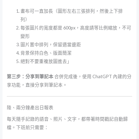
畫布可一直加長（圖形左右三張排列，然後上下排
列）
每張圖片的寬度都是 600px，高度請等比例縮放，不可
變形
圖片置中排列，保留適當邊距
背景保持白色、版面簡潔
絕對不要重複放圖進去」
第三步：分享到筆記本
合併完成後，使用 ChatGPT 內建的分
享功能，直接分享到筆記本。
陸、兩分鐘產出日報表
每天隨手記錄的語音、照片、文字，都帶著時間戳記自動歸
檔。下班前只需要：