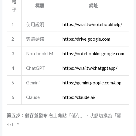
格
標題
網址
子
1
使用說明
https://wiiai.tw/notebookhelp/
2
雲端硬碟
https://drive.google.com
3
NotebookLM
https://notebooklm.google.com
4
ChatGPT
https://wiiai.tw/chatgptapp/
5
Gemini
https://gemini.google.com/app
6
Claude
https://claude.ai/
第五步：儲存並發布
右上角點「儲存」，狀態切換為「顯
示」。