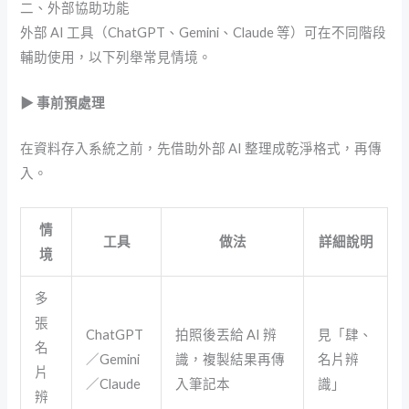
二、外部協助功能
外部 AI 工具（ChatGPT、Gemini、Claude 等）可在不同階段
輔助使用，以下列舉常見情境。
▶ 事前預處理
在資料存入系統之前，先借助外部 AI 整理成乾淨格式，再傳
入。
情
工具
做法
詳細說明
境
多
張
ChatGPT
拍照後丟給 AI 辨
見「肆、
名
／Gemini
識，複製結果再傳
名片辨
片
／Claude
入筆記本
識」
辨