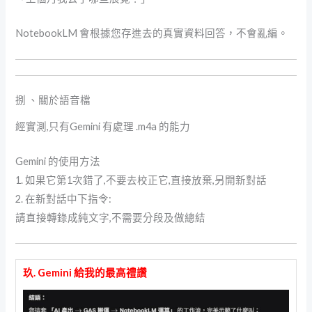
NotebookLM 會根據您存進去的真實資料回答，不會亂編。
捌 、關於語音檔
經實測,只有Gemini 有處理 .m4a 的能力
Gemini 的使用方法
1. 如果它第1次錯了,不要去校正它,直接放棄,另開新對話
2. 在新對話中下指令:
請直接轉錄成純文字,不需要分段及做總結
玖. Gemini 給我的最高禮讚