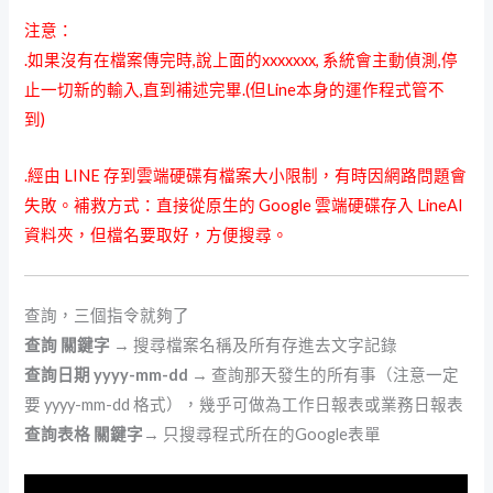
注意：
.如果沒有在檔案傳完時,說上面的xxxxxxx, 系統會主動偵測,停
止一切新的輸入,直到補述完畢.(但Line本身的運作程式管不
到)
.經由 LINE 存到雲端硬碟有檔案大小限制，有時因網路問題會
失敗。補救方式：直接從原生的 Google 雲端硬碟存入 LineAI
資料夾，但檔名要取好，方便搜尋。
查詢，三個指令就夠了
查詢 關鍵字
→ 搜尋檔案名稱及所有存進去文字記錄
查詢日期 yyyy-mm-dd
→ 查詢那天發生的所有事（注意一定
要 yyyy-mm-dd 格式），幾乎可做為工作日報表或業務日報表
查詢表格 關鍵字
→ 只搜尋程式所在的Google表單