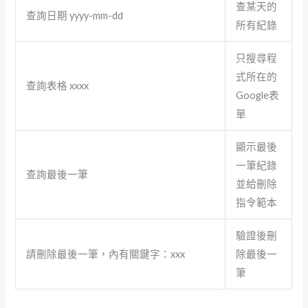
查某天的
查詢日期 yyyy-mm-dd
所有紀錄
只搜尋程
式所在的
查詢表格 xxxx
Google表
單
顯示最後
一筆紀錄
查詢最後一筆
並給刪除
指令範本
驗證後刪
請刪除最後一筆，內有關鍵字：xxx
除最後一
筆