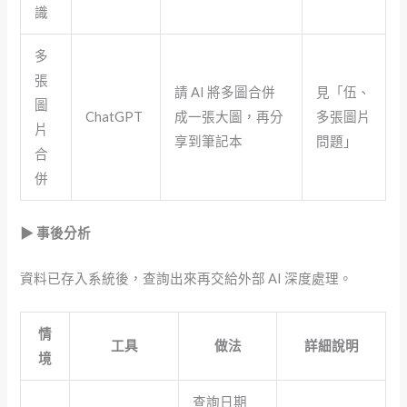
識
多
張
請 AI 將多圖合併
見「伍、
圖
ChatGPT
成一張大圖，再分
多張圖片
片
享到筆記本
問題」
合
併
▶ 事後分析
資料已存入系統後，查詢出來再交給外部 AI 深度處理。
情
工具
做法
詳細說明
境
查詢日期