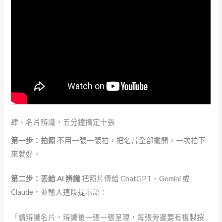
肆、名片辨識，五分鐘搞定十張
第一步：拍照
不用一張一張拍，把名片全部攤開，一次拍下
來就好。
第二步：丟給 AI 辨識
把照片傳給 ChatGPT、Gemini 或
Claude，並輸入這段提示語：
「請辨識名片，辨識後一張一張呈現，每張旁邊要有複製按