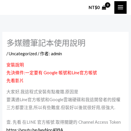
跳
NT$
0
至
主
要
內
多媒體筆記本使用說明
容
/
Uncategorized
/ 作者:
admin
安裝說明
先決條件:一定要有 Google 帳號和Line官方帳號
先看影片
大家好,我這程式安裝有點複雜.原因是
要溝通Line官方帳號和Google雲端硬碟和我這開發者的授權
三方都要注意,所以有些難度.但裝好以後就很好用,很強大.
壹. 先看 在LINE 官方帳號 取得關鍵的 Channel Access Token
https://youtu.be/iwyNor40i9A