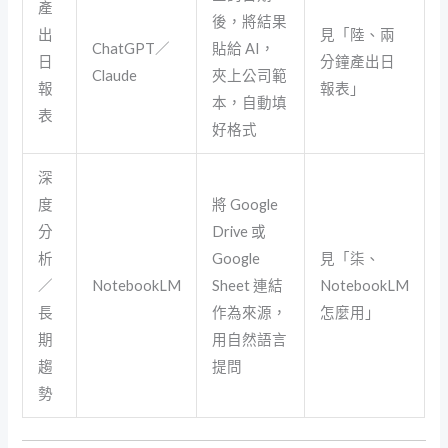
產
後，將結果
出
見「陸、兩
ChatGPT／
貼給 AI，
日
分鐘產出日
Claude
夾上公司範
報
報表」
本，自動填
表
好格式
深
度
將 Google
分
Drive 或
析
Google
見「柒、
／
NotebookLM
Sheet 連結
NotebookLM
長
作為來源，
怎麼用」
期
用自然語言
趨
提問
勢