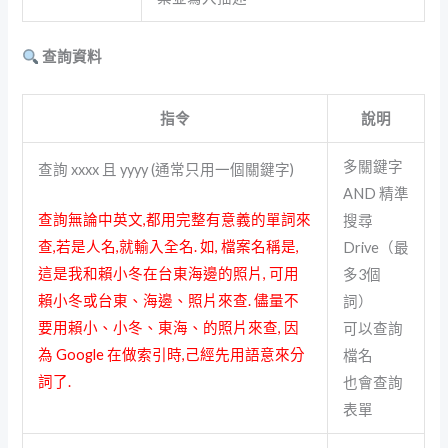
查詢資料
指令
說明
多關鍵字
查詢 xxxx 且 yyyy (通常只用一個關鍵字)
AND 精準
查詢無論中英文,都用完整有意義的單詞來
搜尋
查,若是人名,就輸入全名. 如, 檔案名稱是,
Drive（最
這是我和賴小冬在台東海邊的照片, 可用
多3個
賴小冬或台東、海邊、照片來查. 儘量不
詞）
要用賴小、小冬、東海、的照片來查, 因
可以查詢
為 Google 在做索引時,己經先用語意來分
檔名
詞了.
也會查詢
表單