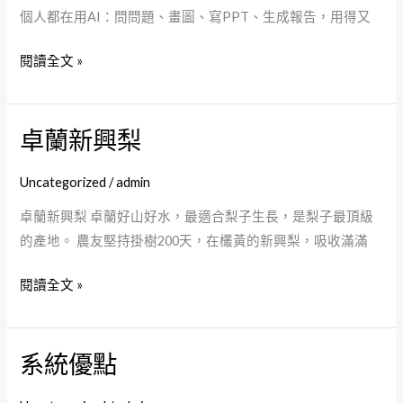
班
個人都在用AI：問問題、畫圖、寫PPT、生成報告，用得又
閱讀全文 »
卓蘭新興梨
卓
蘭
Uncategorized
/
admin
新
興
卓蘭新興梨 卓蘭好山好水，最適合梨子生長，是梨子最頂級
梨
的產地。 農友堅持掛樹200天，在欉黃的新興梨，吸收滿滿
閱讀全文 »
系統優點
系
統