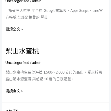
Uncategorized
/
admin
優
點
節省三大帳單 平台費:Google試算表、Apps Script、Line官
方帳號,全部是免費的,學員
閱讀全文 »
梨山水蜜桃
梨
山
Uncategorized
/
admin
水
蜜
梨山水蜜桃生長於海拔 1,500～2,000 公尺的高山，受惠於雪
桃
霸山脈水源灌溉 與超過 10 度的日夜溫差，
閱讀全文 »