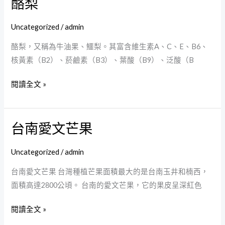
酪梨
酪
梨
Uncategorized
/
admin
酪梨，又稱為牛油果、鱷梨。其富含維生素A、C、E、B6、
核黃素（B2）、菸鹼素（B3）、葉酸（B9）、泛酸（B
閱讀全文 »
台南愛文芒果
台
南
Uncategorized
/
admin
愛
文
台南愛文芒果 台灣種植芒果面積最大的是台南玉井和楠西，
芒
面積高達2800公頃。 台南的愛文芒果，它的果皮呈深紅色
果
閱讀全文 »