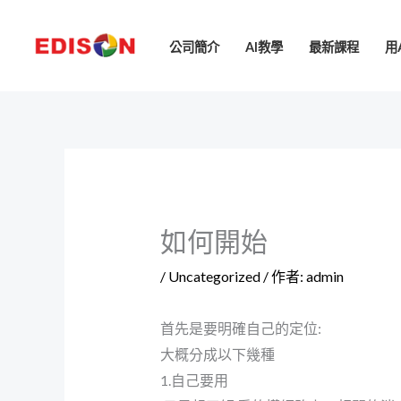
跳
至
公司簡介
AI教學
最新課程
用
主
要
內
容
如何開始
/
Uncategorized
/ 作者:
admin
首先是要明確自己的定位:
大概分成以下幾種
1.自己要用