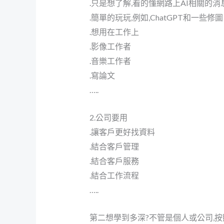
.只是想了解,看的懂網路上AI相關的消
.簡單的玩玩,例如,ChatGPT和一些修
.想用在工作上
.影像工作者
.音樂工作者
.寫論文
…..
2.公司要用
.讓客戶更好找資料
.結合客戶管理
.結合客戶服務
.結合工作流程
…..
第二想學到多深?不管是個人或公司,按