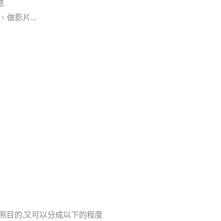
息
圖、做影片…
照目的,又可以分成以下的程度