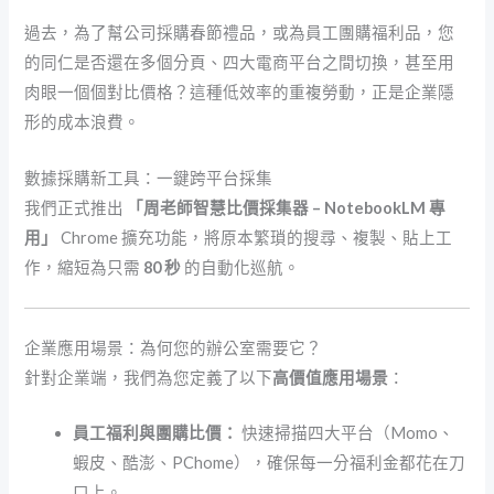
過去，為了幫公司採購春節禮品，或為員工團購福利品，您
的同仁是否還在多個分頁、四大電商平台之間切換，甚至用
肉眼一個個對比價格？這種低效率的重複勞動，正是企業隱
形的成本浪費。
數據採購新工具：一鍵跨平台採集
我們正式推出
「周老師智慧比價採集器 – NotebookLM 專
用」
Chrome 擴充功能，將原本繁瑣的搜尋、複製、貼上工
作，縮短為只需
80 秒
的自動化巡航。
企業應用場景：為何您的辦公室需要它？
針對企業端，我們為您定義了以下
高價值應用場景
：
員工福利與團購比價：
快速掃描四大平台（Momo、
蝦皮、酷澎、PChome），確保每一分福利金都花在刀
口上。