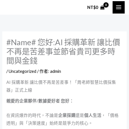
跳
NT$
0
至
主
要
內
#Name# 您好:AI 採購革新 讓比價
容
不再是苦差事並節省貴司更多時
間與金錢
/
Uncategorized
/ 作者:
admin
AI 採購革新 讓比價不再是苦差事！「周老師智慧比價採集
器」正式上線
親愛的企業夥伴/數據愛好者 您好：
在資訊爆炸的時代，不論是
企業採購
還是
個人生活
，「價格
透明」與「決策速度」始終是競爭力的核心。