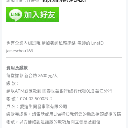
請加 line官方帳號
https://lin.ee/v3PEM2uI
也有企業內訓班哦,請加老師私賴連絡, 老師的 LineID
jameschou168
費用及繳款
每堂課都 新台幣 3600 元/人
繳 款：
請以ATM或匯款到 國泰世華銀行(總行代號013) 華江分行
帳 號：074-03-500039-2
戶 名：愛迪生開發事業有限公司
繳款完成後，請電話或用Line通知我們您的繳款抬頭或後五碼
帳號，以方便確認是誰繳的款項及開立發票及劃位