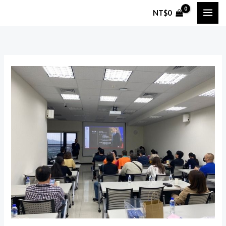
跳
NT$
0
至
主
要
內
容