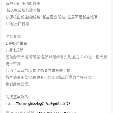
有限公司 多功能教室
(新店區公所行政大樓)
捷運松山新店線(綠線) 新店區公所站 , 注意不是新店站哦.
1,2號出口皆可.
注意事項:
1.最好帶筆電
2.場地規範
因為全新大樓,管制嚴格,所以老師會先到,並在 9:40 在一樓大廳
統一帶隊.
若過了這時間,大樓警衛會要求換證上樓.
教室儘量不飲食,這裏有茶水間.(簡單自備的早餐可以)
絶對嚴格禁煙.
請按這裏報名:
https://forms.gle/s4pgCPcpEg6ALc5D8