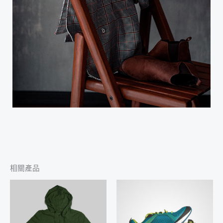
相關產品
價
格
範
圍：
NT$250