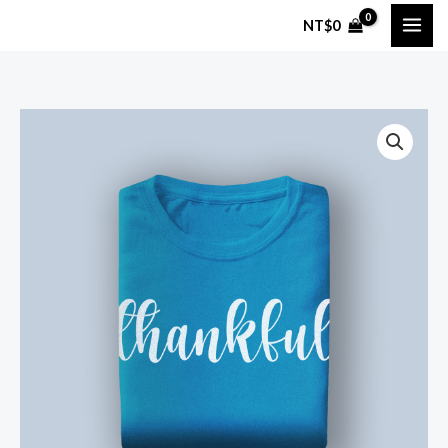
跳
NT$
0
至
主
要
內
Blue
價
容
Tshirt
格
數
量
範
圍：
NT$40
到
NT$46