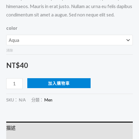
himenaeos. Mauris in erat justo. Nullam ac urna eu felis dapibus
condimentum sit amet a augue. Sed non neque elit sed.
color
清除
NT$
40
加入購物車
SKU：
N/A
分類：
Men
描述