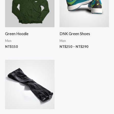
到
NT$290
Green Hoodie
DNK Green Shoes
Men
Men
NT$
150
NT$
250
–
NT$
290