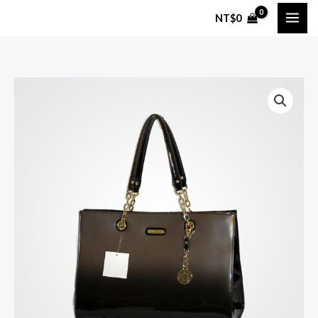
跳
NT$
0
至
主
要
內
Black
容
Over-
the-
shoulder
Handbag
數
量