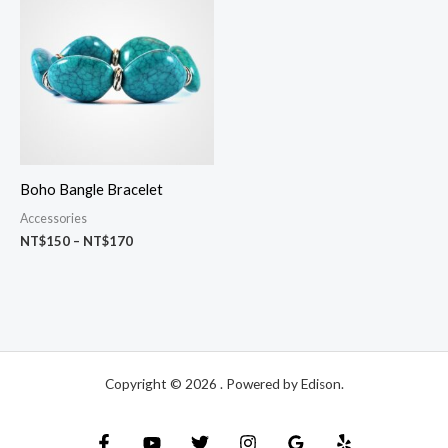
範
圍：
NT$150
到
NT$170
Boho Bangle Bracelet
Accessories
NT$
150
–
NT$
170
Copyright © 2026 . Powered by Edison.