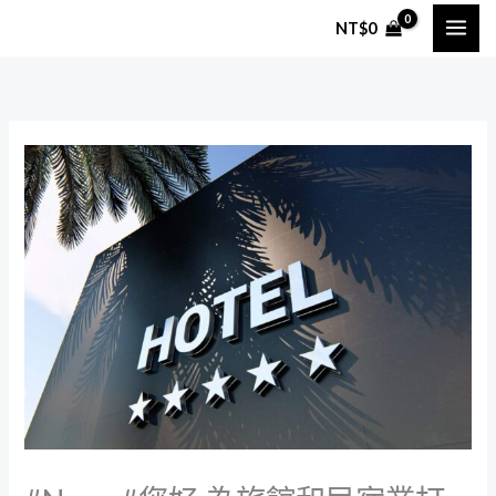
跳
NT$
0
至
主
要
內
容