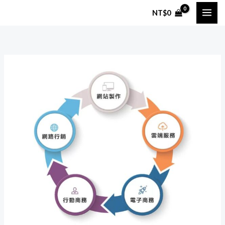
跳
NT$
0
至
主
要
內
容