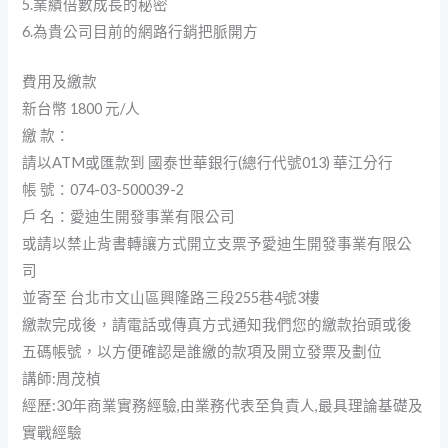
5.業績倍數成長的秘密
6.為貴公司目前的網路行銷把脈開方
費用及繳款
新台幣 1800 元/人
繳 款：
請以ATM或匯款到 國泰世華銀行(總行代號013) 華江分行
帳 號：074-03-500039-2
戶 名：愛迪生開發事業有限公司
或請以禁止背書轉讓方式開立支票予愛迪生開發事業有限公
司
並寄至 台北市文山區興隆路三段255巷4號3樓
繳款完成後，請電話或傳真方式通知我們您的繳款抬頭或後
五碼帳號，以方便確認是誰繳的款項及開立發票及劃位
講師:周茂楨
經歷:30年商業實務經驗,由業務代表至負責人,最具理論基礎及
實戰經驗