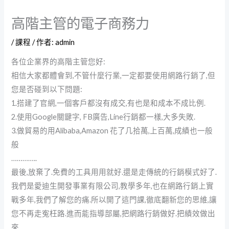
高階主管的電子商務力
/
課程
/ 作者:
admin
各位企業界的高階主管您好:
相信大家都體會到,不管什麼行業,一定都要使用網路行銷了,但
您是否碰到以下問題:
1.搭建了官網,一個客戶都沒有成交,有也是和成本不成比例.
2.使用Google關鍵字, FB廣告,Line行銷都一樣,大多失敗.
3.做貿易的用Alibaba,Amazon 花了几拾萬,上百萬,成績也一般
般
…………..
最後,放棄了.免費的工具用用就好.還是走傳統的行銷模式好了.
我們是愛迪生開發事業有限公司,教學多年,也在網路行銷上實
戰多年,我們了解您的痛.所以開了這門課,徹底翻新您的思維,讓
您不再走寃枉路.進而能指導部屬,把網路行銷做好.把績效做出
來.