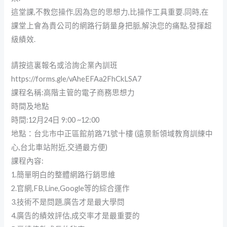
這堂課,不教您操作,因為您的思想力,比操作工具重要.同時,在
課堂上會為貴公司的網路行銷量身把脈,解決您的痛點,發揮超
級績效.
請按這裏報名或洽詢企業內訓班
https://forms.gle/vAheEFAa2FhCkLSA7
課程名稱:高階主管的電子商務思想力
時間及地點
時間:12月24日 9:00 ~12:00
地點：台北市中正區館前路71號十樓 (遠景新領域教育訓練中
心,台北車站附近,交通最方便)
課程內容:
1.簡單明白的整體網路行銷思維
2.官網,FB,Line,Google等的綜合運作
3.技術不是問題,廣告才是最大學問
4.廣告的績效評估,成交率才是最重要的