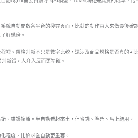
動Agent需要持續呼叫AI模型，Token消耗是真實的成本
系統自動開啟各平台的搜尋頁面，比對的動作由人來做最後確認。
快了好幾倍。
流程裡。價格判斷不只是數字比較，還涉及商品規格是否真的可
容易判斷錯，人介入反而更準確。
出錯、維護複雜。半自動看起來土，但省錢、準確、馬上能用。
動化程度，比追求全自動更重要。