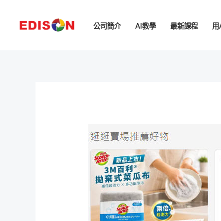
跳
至
公司簡介
AI教學
最新課程
用
主
要
內
容