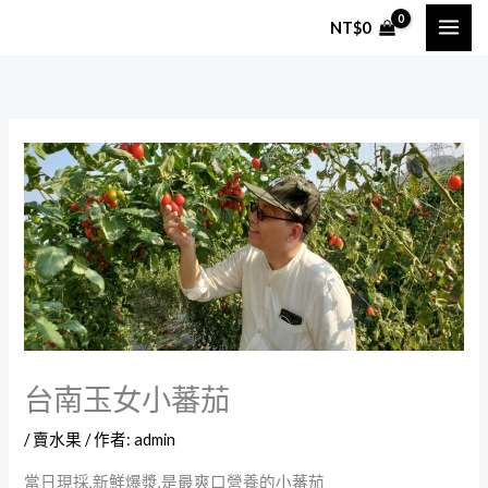
跳
NT$
0
至
主
要
內
容
台南玉女小蕃茄
/
賣水果
/ 作者:
admin
當日現採,新鮮爆漿,是最爽口營養的小蕃茄