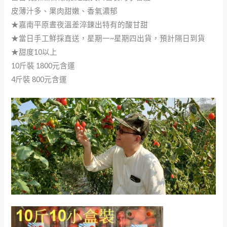
皮薄汁多、果肉甜嫩、香氣濃郁
★嘉南平原晝夜溫差淬鍊出特有的酸甘甜
★當日手工鮮採直送，星期一~星期四出貨，預計隔日到貨
★甜度10以上
10斤裝 1800元含運
4斤裝 800元含運